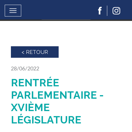
Ce site utilise Google Analytics.
En continuant à naviguer, vous nous autorisez à
déposer un cookie à des fins de mesure d'audience..
En savoir plus ou s'opposer
< RETOUR
28/06/2022
RENTRÉE
PARLEMENTAIRE -
XVIÈME
LÉGISLATURE