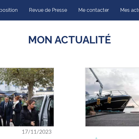
nuant à naviguer, vous nous autorisez à déposer un cookie à des fins de mesure d'aud
position
Revue de Presse
Me contacter
Mes act
MON ACTUALITÉ
17/11/2023