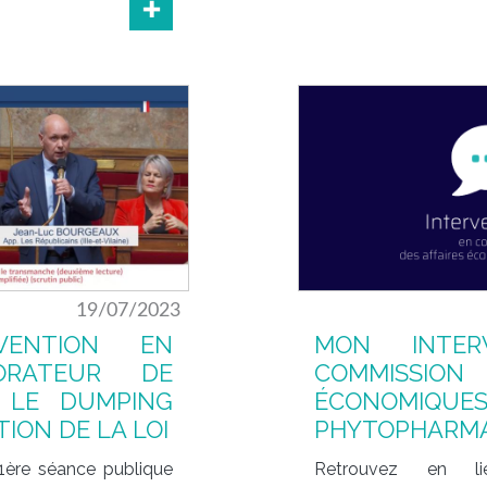
19/07/2023
VENTION EN
MON INTER
ORATEUR DE
COMMISSION 
 LE DUMPING
ÉCONOMIQUE
TION DE LA LOI
PHYTOPHARM
1ère séance publique
Retrouvez en l