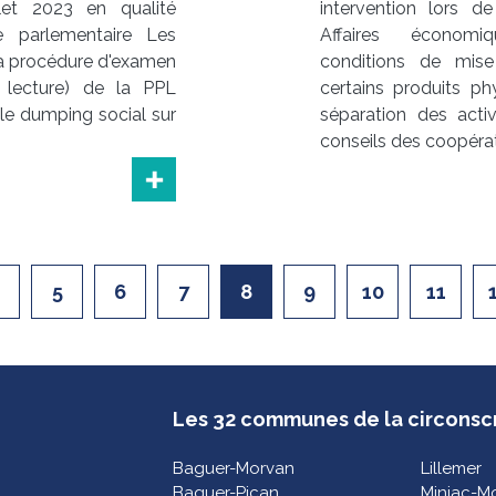
let 2023 en qualité
intervention lors 
e parlementaire Les
Affaires économi
la procédure d'examen
conditions de mis
e lecture) de la PPL
certains produits p
 le dumping social sur
séparation des acti
conseils des coopérati
5
6
7
8
9
10
11
Les 32 communes de la circonscr
Baguer-Morvan
Lillemer
Baguer-Pican
Miniac-M