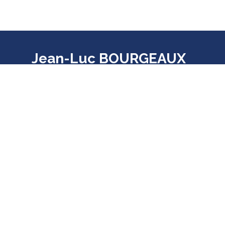
Jean-Luc BOURGEAUX
Député de la 7ème circonscription
d'Ille-et-Vilaine
ME CONTACTER
Les 32 communes de la circonscription :