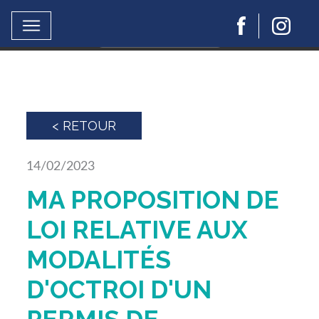
Ce site utilise Google Analytics.
En continuant à naviguer, vous nous autorisez à
déposer un cookie à des fins de mesure d'audience..
En savoir plus ou s'opposer
< RETOUR
14/02/2023
MA PROPOSITION DE
LOI RELATIVE AUX
MODALITÉS
D'OCTROI D'UN