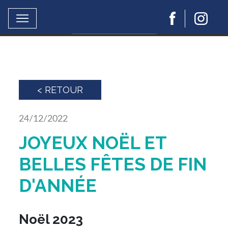
Ce site utilise Google Analytics.
En continuant à naviguer, vous nous autorisez à
déposer un cookie à des fins de mesure d'audience..
En savoir plus ou s'opposer
< RETOUR
24/12/2022
JOYEUX NOËL ET
BELLES FÊTES DE FIN
D'ANNÉE
Noël 2023