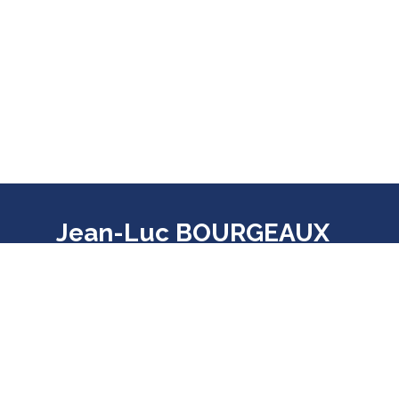
Jean-Luc BOURGEAUX
Député de la 7ème circonscription
d'Ille-et-Vilaine