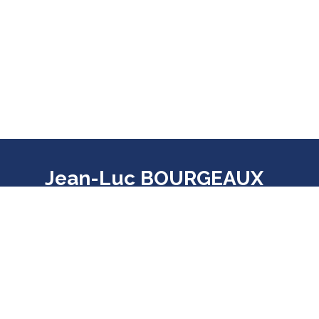
Jean-Luc BOURGEAUX
Député de la 7ème circonscription
d'Ille-et-Vilaine