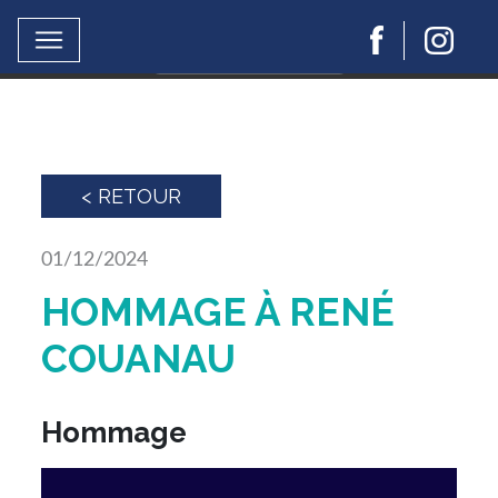
Ce site utilise Google Analytics.
En continuant à naviguer, vous nous autorisez à
déposer un cookie à des fins de mesure d'audience..
En savoir plus ou s'opposer
< RETOUR
01/12/2024
HOMMAGE À RENÉ
COUANAU
Hommage