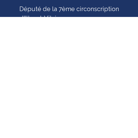
Député de la 7ème circonscription
d'Ille-et-Vilaine
ME CONTACTER
Les 32 communes de la circonscription :
Baguer-Morvan
Baguer-Pican
Cancale
Chateauneuf-d'Ille-et-Vilaine
Cherrueix
Dinard
Dol-de-Bretagne