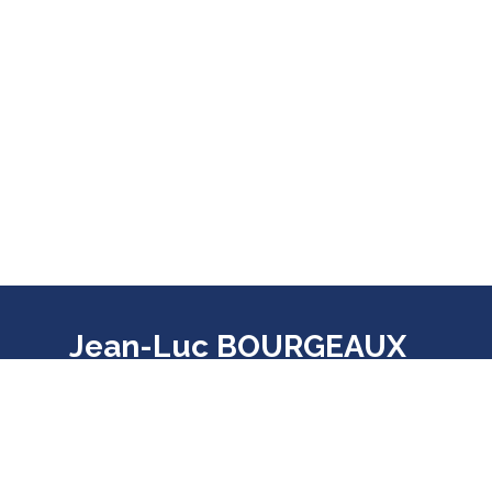
Jean-Luc BOURGEAUX
Député de la 7ème circonscription
d'Ille-et-Vilaine